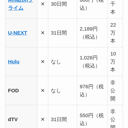
✕
30日間
千
ライム
込）
本
22
2,189円
U-NEXT
✕
31日間
万
（税込）
本
10
1,026円
Hulu
✕
なし
万
（税込）
本
非
976円（税
FOD
✕
なし
公
込）
開
非
550円（税
dTV
✕
31日間
公
込）
開