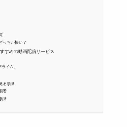
覧
どっちが怖い？
すすめの動画配信サービス
」
nプライム」
見る順番
順番
順番