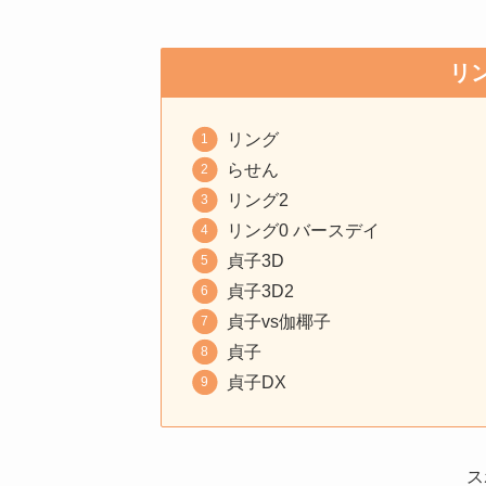
リ
リング
らせん
リング2
リング0 バースデイ
貞子3D
貞子3D2
貞子vs伽椰子
貞子
貞子DX
ス