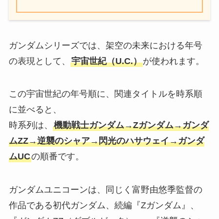
ガンダムシリーズでは、架空の未来における年号
の表現として、
宇宙世紀（U.C.）
が使われます。
この宇宙世紀の年号順に、関連タイトルを時系順
に並べると、
時系列は、
機動戦士ガンダム→Ζガンダム→ガンダ
ムΖΖ→逆襲のシャア→閃光のハサウェイ→ガンダ
ムUC
の順番です。
ガンダムユニコーンは、同じく富野由悠季監督の
作品である初代ガンダム、続編『Ζガンダム』、