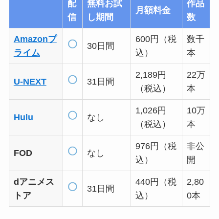
配
無料お試
作品
月額料金
信
し期間
数
Amazonプ
600円（税
数千
30日間
ライム
込）
本
2,189円
22万
U-NEXT
31日間
（税込）
本
1,026円
10万
Hulu
なし
（税込）
本
976円（税
非公
FOD
なし
込）
開
dアニメス
440円（税
2,80
31日間
トア
込）
0本