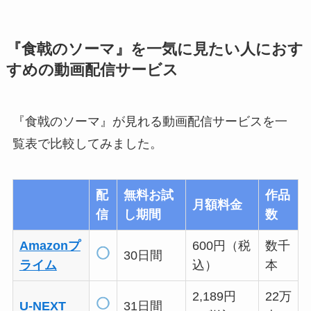
『食戟のソーマ』を一気に見たい人におす
すめの動画配信サービス
『食戟のソーマ』が見れる動画配信サービスを一
覧表で比較してみました。
配
無料お試
作品
月額料金
信
し期間
数
Amazonプ
600円（税
数千
30日間
ライム
込）
本
2,189円
22万
U-NEXT
31日間