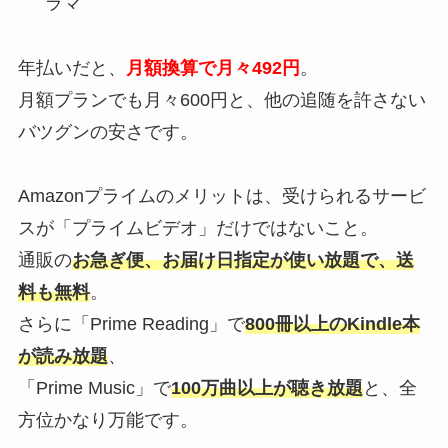
ラマ
年払いだと、
月額換算で月々492円
。
月額プランでも月々600円と、他の追随を許さない
バツグンの安さです。
Amazonプライムのメリットは、受けられるサービ
スが「プライムビデオ」だけではないこと。
通販の
お急ぎ便、お届け日指定が使い放題で、送
料も無料
。
さらに「Prime Reading」で
800冊以上のKindle本
が読み放題
、
「Prime Music」で
100万曲以上が聴き放題
と、全
方位かなり万能です。