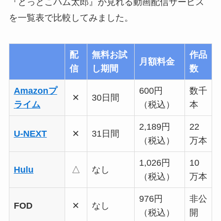
『とっとこハム太郎』が見れる動画配信サービス
を一覧表で比較してみました。
配
無料お試
作品
月額料金
信
し期間
数
Amazonプ
600円
数千
✕
30日間
ライム
（税込）
本
2,189円
22
U-NEXT
✕
31日間
（税込）
万本
1,026円
10
Hulu
△
なし
（税込）
万本
976円
非公
FOD
✕
なし
（税込）
開