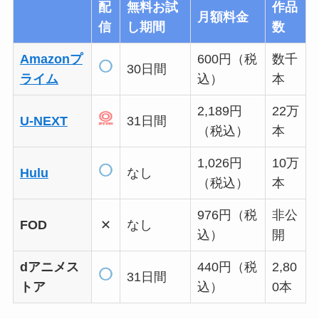
配
無料お試
作品
月額料金
信
し期間
数
Amazonプ
600円（税
数千
30日間
ライム
込）
本
2,189円
22万
U-NEXT
31日間
（税込）
本
1,026円
10万
Hulu
なし
（税込）
本
976円（税
非公
FOD
✕
なし
込）
開
dアニメス
440円（税
2,80
31日間
トア
込）
0本