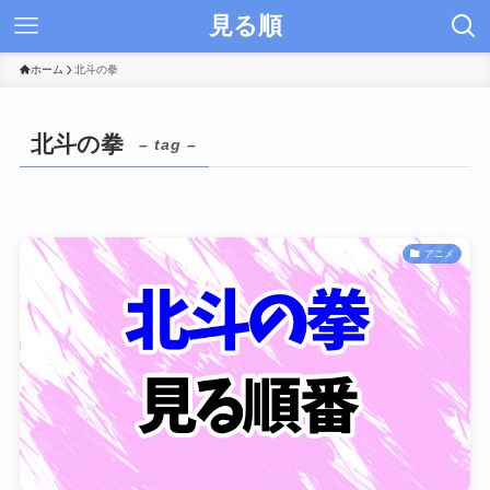
見る順
ホーム
北斗の拳
北斗の拳
– tag –
アニメ