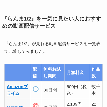
『らんま1/2』を一気に見たい人におすす
めの動画配信サービス
『らんま1/2』が見れる動画配信サービスを一覧表
で比較してみました。
配
無料お試
作品
月額料金
信
し期間
数
Amazonプ
600円（税
数千
30日間
ライム
込）
本
2,189円
22