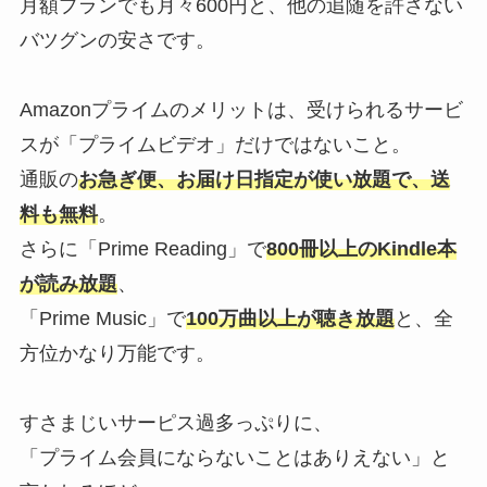
月額プランでも月々600円と、他の追随を許さない
バツグンの安さです。
Amazonプライムのメリットは、受けられるサービ
スが「プライムビデオ」だけではないこと。
通販の
お急ぎ便、お届け日指定が使い放題で、送
料も無料
。
さらに「Prime Reading」で
800冊以上のKindle本
が読み放題
、
「Prime Music」で
100万曲以上が聴き放題
と、全
方位かなり万能です。
すさまじいサーピス過多っぷりに、
「プライム会員にならないことはありえない」と