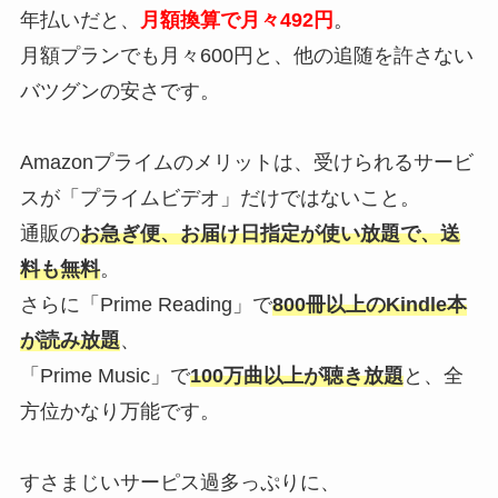
年払いだと、
月額換算で月々492円
。
月額プランでも月々600円と、他の追随を許さない
バツグンの安さです。
Amazonプライムのメリットは、受けられるサービ
スが「プライムビデオ」だけではないこと。
通販の
お急ぎ便、お届け日指定が使い放題で、送
料も無料
。
さらに「Prime Reading」で
800冊以上のKindle本
が読み放題
、
「Prime Music」で
100万曲以上が聴き放題
と、全
方位かなり万能です。
すさまじいサーピス過多っぷりに、