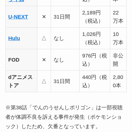
2,189円
22
U-NEXT
✕
31日間
（税込）
万本
1,026円
10
Hulu
△
なし
（税込）
万本
976円（税
非公
FOD
✕
なし
込）
開
dアニメス
440円（税
2,80
△
31日間
トア
込）
0本
※第38話「でんのうせんしポリゴン」は一部視聴
者が体調不良を訴える事件が発生（ポケモンショ
ック）したため、欠番となっています。