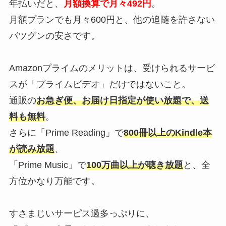
年払いだと、
月額換算で月々492円
。
月額プランでも月々600円と、他の追随を許さない
バツグンの安さです。
Amazonプライムのメリットは、受けられるサービ
スが「プライムビデオ」だけではないこと。
通販の
お急ぎ便、お届け日指定が使い放題で、送
料も無料
。
さらに「Prime Reading」で
800冊以上のKindle本
が読み放題
、
「Prime Music」で
100万曲以上が聴き放題
と、全
方位かなり万能です。
すさまじいサーピス過多っぷりに、