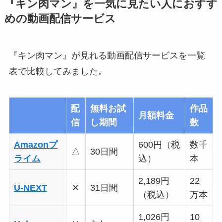
『キン肉マン』を一気に見たい人におすす
めの動画配信サービス
『キン肉マン』が見れる動画配信サービスを一覧
表で比較してみました。
配
無料お試
作品
月額料金
信
し期間
数
Amazonプ
600円（税
数千
△
30日間
ライム
込）
本
2,189円
22
U-NEXT
✕
31日間
（税込）
万本
1,026円
10