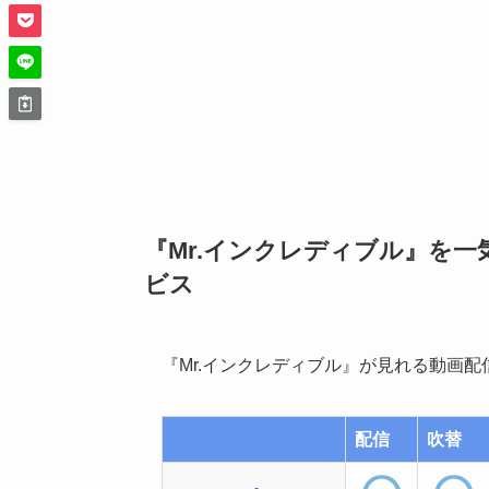
『Mr.インクレディブル』を
ビス
『Mr.インクレディブル』が見れる動画
配信
吹替