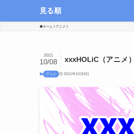
見る順
ホーム
アニメ
2021
xxxHOLiC（アニ
10/08
2021年10月8日
アニメ