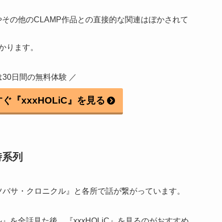
その他のCLAMP作品との直接的な関連はぼかされて
わかります。
は30日間の無料体験 ／
『xxxHOLiC』を見る
時系列
作の『ツバサ・クロニクル』と各所で話が繋がっています。
を全話見た後、『xxxHOLiC』を見るのがおすすめ