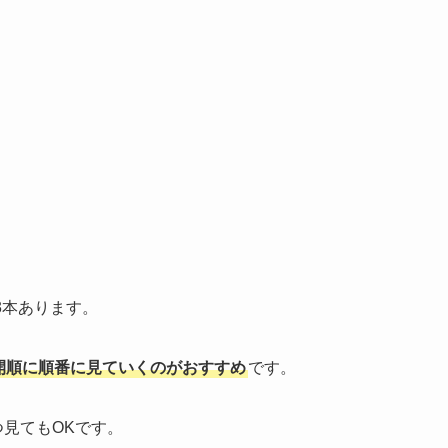
3本あります。
開順に順番に見ていくのがおすすめ
です。
見てもOKです。