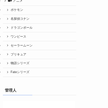
アニメ
ポケモン
名探偵コナン
ドラゴンボール
ワンピース
セーラームーン
プリキュア
物語シリーズ
Fateシリーズ
管理人