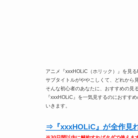
アニメ『xxxHOLiC（ホリック）』を
サブタイトルがややこしくて、どれから
そんな初心者のあなたに、おすすめの見
『xxxHOLiC』を一気見するのにおす
いきます。
⇒『xxxHOLiC』が全
※30日間以内に解約すればタダで使えま