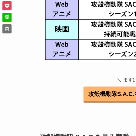
＼ まず
攻殻機動隊S.A.