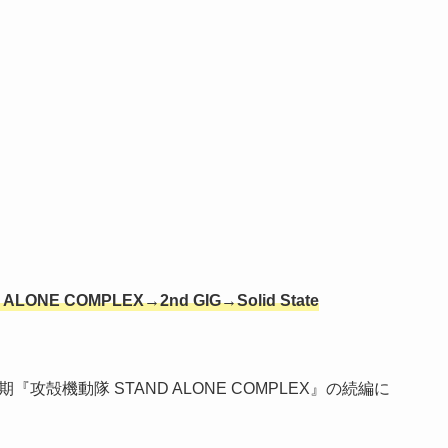
 ALONE COMPLEX→2nd GIG→Solid State
期『攻殻機動隊 STAND ALONE COMPLEX』の続編に