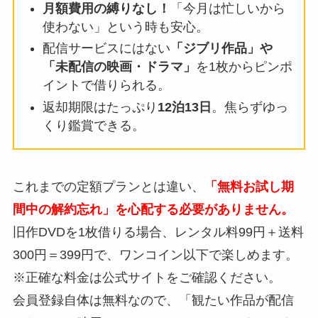
月額費用の縛りなし！
「今月は忙しいから
使わない」という時も安心。
配信サービスにはない
「ジブリ作品」や
「未配信の映画・ドラマ」
を1枚からピンポ
イントで借りられる。
返却期限はたっぷり
12泊13日
。焦らずゆっ
くり鑑賞できる。
これまでの定額プランとは違い、
「無料お試し期
間中の解約忘れ」を心配する必要がありません。
旧作DVDを1枚借りる場合、レンタル料99円＋送料
300円＝399円で、ワンコイン以下で楽しめます。
※正確な料金は公式サイトをご確認ください。
会員登録自体は無料なので、「観たい作品が配信