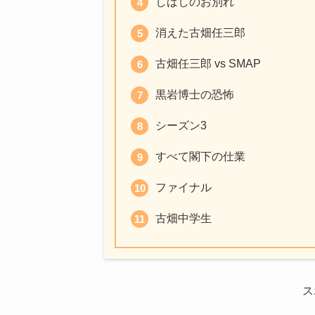
しばしのお別れ
消えた古畑任三郎
古畑任三郎 vs SMAP
黒岩博士の恐怖
シーズン3
すべて閣下の仕業
ファイナル
古畑中学生
ス