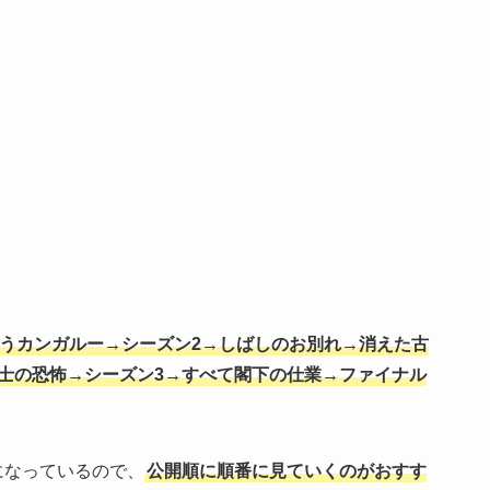
笑うカンガルー→シーズン2→しばしのお別れ→消えた古
岩博士の恐怖→シーズン3→すべて閣下の仕業→ファイナル
になっているので、
公開順に順番に見ていくのがおすす