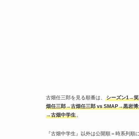
古畑任三郎を見る順番は、
シーズン1→
畑任三郎→古畑任三郎 vs SMAP→黒
→古畑中学生
。
『古畑中学生』以外は公開順＝時系列順