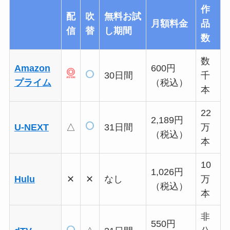
作
配
吹
無料お試
月額料金
品
信
替
し期間
数
数
Amazon
600円
30日間
千
プライム
（税込）
本
22
2,189円
U-NEXT
△
31日間
万
（税込）
本
10
1,026円
Hulu
✕
✕
なし
万
（税込）
本
非
550円