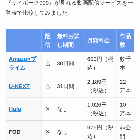
『サイボーグ009』が見れる動画配信サービスを一
覧表で比較してみました。
配
無料お試
作品
月額料金
信
し期間
数
Amazonプ
600円（税
数千
△
30日間
ライム
込）
本
2,189円
22
U-NEXT
△
31日間
（税込）
万本
1,026円
10
Hulu
✕
なし
（税込）
万本
976円（税
非公
FOD
✕
なし
込）
開