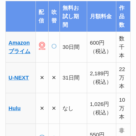
無料お
作
配
吹
試し期
月額料金
品
信
替
間
数
数
Amazon
600円
30日間
千
プライム
（税込）
本
22
2,189円
U-NEXT
✕
✕
31日間
万
（税込）
本
10
1,026円
Hulu
✕
✕
なし
万
（税込）
本
非
550円