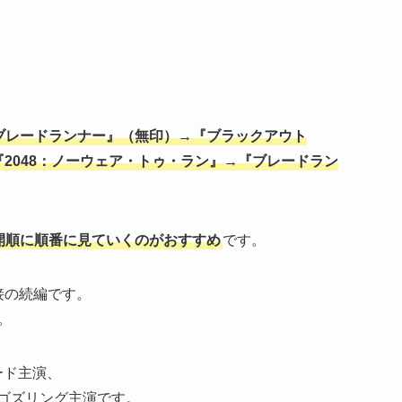
ブレードランナー』（無印）→『ブラックアウト
』→『2048：ノーウェア・トゥ・ラン』→『ブレードラン
開順に順番に見ていくのがおすすめ
です。
直接の続編です。
。
ード主演、
・ゴズリング主演です。