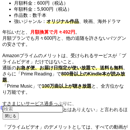
月額料金：600円（税込）
年額料金：5,900円（税込）
作品数：数千本
強いジャンル：
オリジナル作品
、映画、海外ドラマ
年払いだと、
月額換算で月々492円
。
月額プランでも月々600円と、他の追随を許さないバツグン
の安さです。
Amazonプライムのメリットは、受けられるサービスが「プ
ライムビデオ」だけではないこと。
通販の
お急ぎ便、お届け日指定が使い放題で、送料も無料
。
さらに「Prime Reading」で
800冊以上のKindle本が読み放
題
、
「Prime Music」で
100万曲以上が聴き放題
と、全方位かな
り万能です。
すさまじいサーピス過多っぷりに、
「プライム会員にならないことはありえない」と言われるほ
ど。
閉じる
「プライムビデオ」のデメリットとしては、すべての動画が