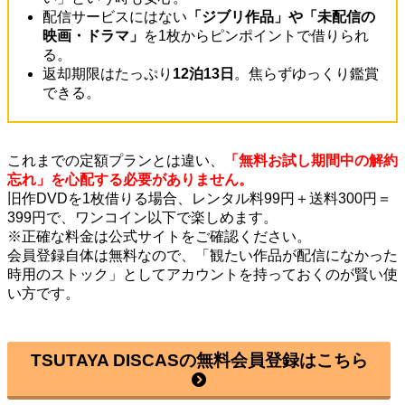
配信サービスにはない
「ジブリ作品」や「未配信の
映画・ドラマ」
を1枚からピンポイントで借りられ
る。
返却期限はたっぷり
12泊13日
。焦らずゆっくり鑑賞
できる。
これまでの定額プランとは違い、
「無料お試し期間中の解約
忘れ」を心配する必要がありません。
旧作DVDを1枚借りる場合、レンタル料99円＋送料300円＝
399円で、ワンコイン以下で楽しめます。
※正確な料金は公式サイトをご確認ください。
会員登録自体は無料なので、「観たい作品が配信になかった
時用のストック」としてアカウントを持っておくのが賢い使
い方です。
TSUTAYA DISCASの無料会員登録はこちら